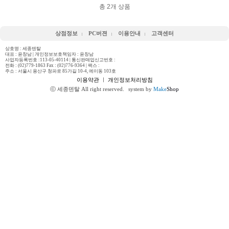
총
2
개 상품
상점정보
PC버젼
이용안내
고객센터
상호명 : 세종덴탈
대표 : 윤창남 | 개인정보보호책임자 : 윤창남
사업자등록번호 :113-05-40114 | 통신판매업신고번호 :
전화 :
(02)779-1863 Fax : (02)776-9364
| 팩스 :
주소 : 서울시 용산구 청파로 85가길 10-4, 에이동 103호
이용약관
ㅣ
개인정보처리방침
ⓒ 세종덴탈 All right reserved.
system by
Make
Shop