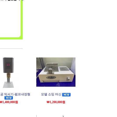
진공 믹서기-펌프내장형
모델 소잉 머신
￦1,400,000원
￦1,200,000원