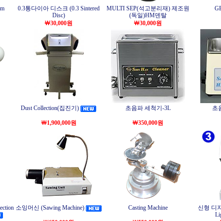
mm
0.3통다이아 디스크 (0.3 Sintered
MULTI SEP(석고분리재) 제조원
G
Disc)
(독일)HM덴탈
￦30,000원
￦30,000원
Dust Collection(집진기)
초음파 세척기-3L
초음
￦1,900,000원
￦350,000원
ction
소잉머신 (Sawing Machine)
Casting Machine
신형 디지
Li