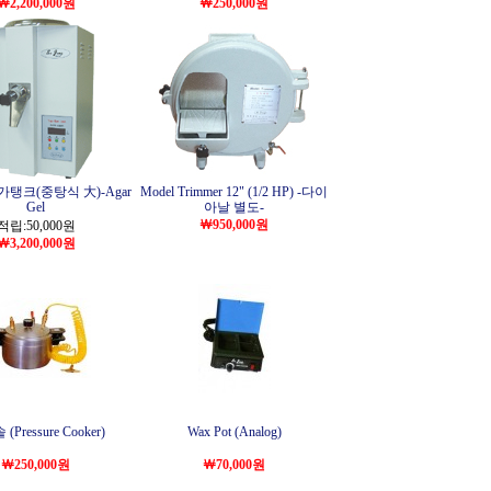
￦2,200,000원
￦250,000원
탱크(중탕식 大)-Agar
Model Trimmer 12" (1/2 HP) -다이
Gel
아날 별도-
￦950,000원
적립:50,000원
￦3,200,000원
Pressure Cooker)
Wax Pot (Analog)
￦250,000원
￦70,000원