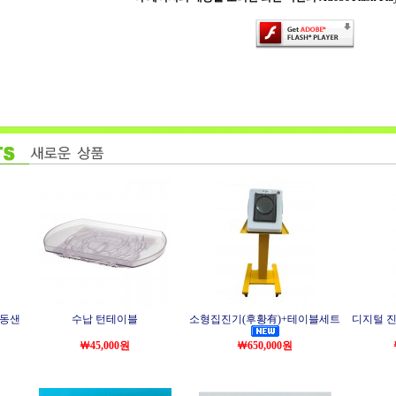
자동샌
수납 턴테이블
소형집진기(후황有)+테이블세트
디지털 
￦45,000원
￦650,000원