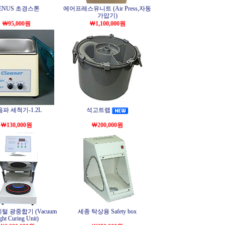
ENUS 초경스톤
에어프레스유니트 (Air Press,자동
가압기)
￦95,000원
￦1,100,000원
파 세척기-1.2L
석고트랩
￦130,000원
￦200,000원
털 광중합기 (Vacuum
세종 탁상용 Safety box
ght Curing Unit)