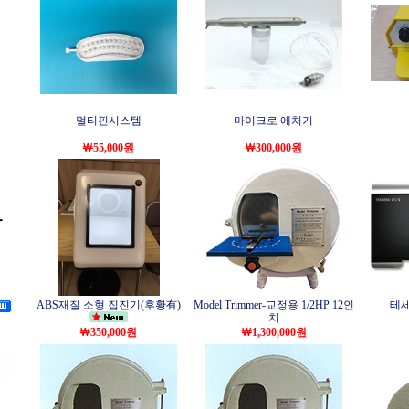
멀티핀시스템
마이크로 애처기
￦55,000원
￦300,000원
ABS재질 소형 집진기(후황有)
Model Trimmer-교정용 1/2HP 12인
테세라
치
￦350,000원
￦1,300,000원