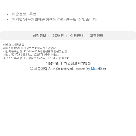
배송정보 : 무료
지역별/상품개별배송정책에 따라 변동될 수 있습니다
상점정보
PC버젼
이용안내
고객센터
상호명 : 세종덴탈
대표 : 윤창남 | 개인정보보호책임자 : 윤창남
사업자등록번호 :113-05-40114 | 통신판매업신고번호 :
전화 :
(02)779-1863 Fax : (02)776-9364
| 팩스 :
주소 : 서울시 용산구 청파로 85가길 10-4, 에이동 103호
이용약관
ㅣ
개인정보처리방침
ⓒ 세종덴탈 All right reserved.
system by
Make
Shop