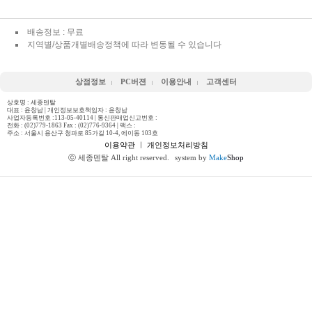
배송정보 : 무료
지역별/상품개별배송정책에 따라 변동될 수 있습니다
상점정보
PC버젼
이용안내
고객센터
상호명 : 세종덴탈
대표 : 윤창남 | 개인정보보호책임자 : 윤창남
사업자등록번호 :113-05-40114 | 통신판매업신고번호 :
전화 :
(02)779-1863 Fax : (02)776-9364
| 팩스 :
주소 : 서울시 용산구 청파로 85가길 10-4, 에이동 103호
이용약관
ㅣ
개인정보처리방침
ⓒ 세종덴탈 All right reserved.
system by
Make
Shop