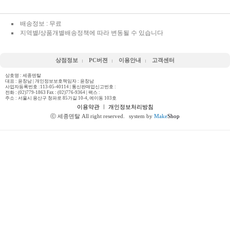
배송정보 : 무료
지역별/상품개별배송정책에 따라 변동될 수 있습니다
상점정보
PC버젼
이용안내
고객센터
상호명 : 세종덴탈
대표 : 윤창남 | 개인정보보호책임자 : 윤창남
사업자등록번호 :113-05-40114 | 통신판매업신고번호 :
전화 :
(02)779-1863 Fax : (02)776-9364
| 팩스 :
주소 : 서울시 용산구 청파로 85가길 10-4, 에이동 103호
이용약관
ㅣ
개인정보처리방침
ⓒ 세종덴탈 All right reserved.
system by
Make
Shop