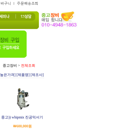
중고장비
>
전체조회
[높은가격]
[제품명]
[제조사]
중고)) whipmix 진공믹서기
￦600,000원