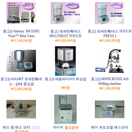
중고)) Sinfony 3M ESPE
중고) 포세린훼네스
중고) 포세린훼네스 TOUCH
Visio™ Beta Vario
MULTIMAT TOUCH
PRESS I
￦3,500,000원
￦4,000,000원
￦3,600,000원
중고)) 비타40T 포세린훼네
중고)) 세람파이어S 최상급
중고)) MINICRUISE 420
Milling machine
스 - 상태 중상급
￦0원
￦3,500,000원
￦3,000,000원
레드 윙 레스 모타
자이저
레이 속도조절 래스모터