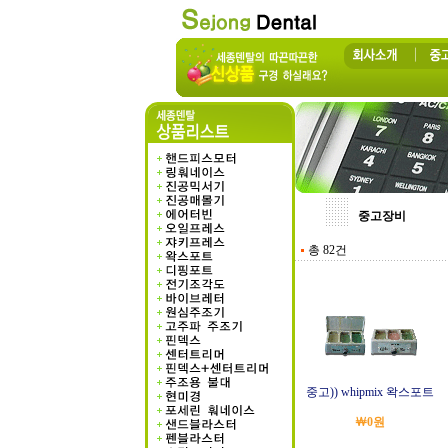
중고장비
총 82건
중고)) whipmix 왁스포트
￦0원