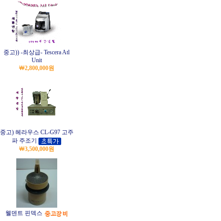
중고)) -최상급- Tescera Atl
Unit
￦2,800,000원
중고) 헤라우스 CL-G97 고주
파 주조기
￦3,500,000원
웰덴트 핀덱스